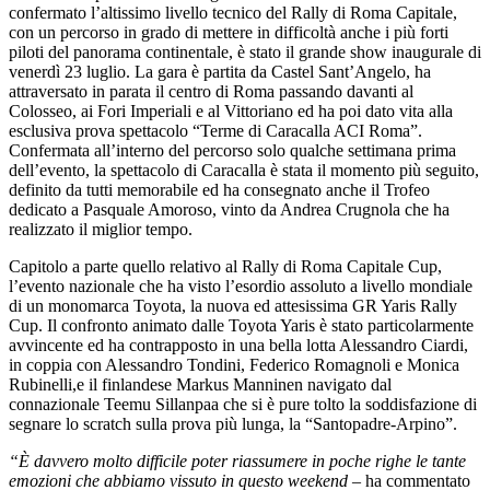
confermato l’altissimo livello tecnico del Rally di Roma Capitale,
con un percorso in grado di mettere in difficoltà anche i più forti
piloti del panorama continentale, è stato il grande show inaugurale di
venerdì 23 luglio. La gara è partita da Castel Sant’Angelo, ha
attraversato in parata il centro di Roma passando davanti al
Colosseo, ai Fori Imperiali e al Vittoriano ed ha poi dato vita alla
esclusiva prova spettacolo “Terme di Caracalla ACI Roma”.
Confermata all’interno del percorso solo qualche settimana prima
dell’evento, la spettacolo di Caracalla è stata il momento più seguito,
definito da tutti memorabile ed ha consegnato anche il Trofeo
dedicato a Pasquale Amoroso, vinto da Andrea Crugnola che ha
realizzato il miglior tempo.
Capitolo a parte quello relativo al Rally di Roma Capitale Cup,
l’evento nazionale che ha visto l’esordio assoluto a livello mondiale
di un monomarca Toyota, la nuova ed attesissima GR Yaris Rally
Cup. Il confronto animato dalle Toyota Yaris è stato particolarmente
avvincente ed ha contrapposto in una bella lotta Alessandro Ciardi,
in coppia con Alessandro Tondini, Federico Romagnoli e Monica
Rubinelli,e il finlandese Markus Manninen navigato dal
connazionale Teemu Sillanpaa che si è pure tolto la soddisfazione di
segnare lo scratch sulla prova più lunga, la “Santopadre-Arpino”.
“È davvero molto difficile poter riassumere in poche righe le tante
emozioni che abbiamo vissuto in questo weekend
– ha commentato