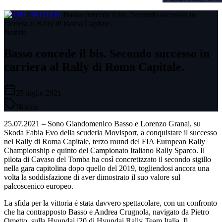
HOME
/
NOTIZIE
/
Basso concede il bis. Secondo successo in
carriera al Rally di Roma Capitale.
Notizie
Basso concede il bis. Secondo successo in
carriera al Rally di Roma Capitale.
25 luglio 2021
Notizie
25.07.2021 – Sono Giandomenico Basso e Lorenzo Granai, su
Skoda Fabia Evo della scuderia Movisport, a conquistare il successo
nel Rally di Roma Capitale, terzo round del FIA European Rally
Championship e quinto del Campionato Italiano Rally Sparco. Il
pilota di Cavaso del Tomba ha così concretizzato il secondo sigillo
nella gara capitolina dopo quello del 2019, togliendosi ancora una
volta la soddisfazione di aver dimostrato il suo valore sul
palcoscenico europeo.
La sfida per la vittoria è stata davvero spettacolare, con un confronto
che ha contrapposto Basso e Andrea Crugnola, navigato da Pietro
Ometto, sulla Hyundai i20 di Hyundai Rally Team Italia. Il