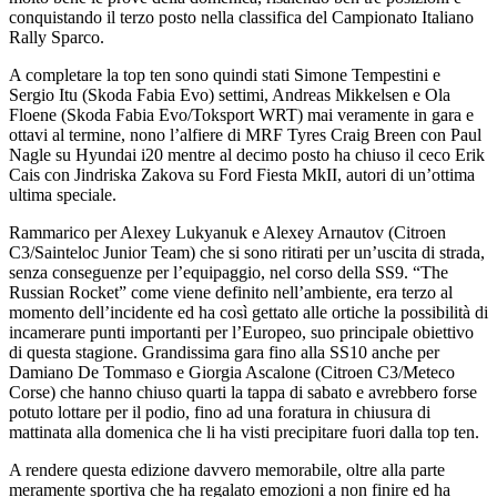
conquistando il terzo posto nella classifica del Campionato Italiano
Rally Sparco.
A completare la top ten sono quindi stati Simone Tempestini e
Sergio Itu (Skoda Fabia Evo) settimi, Andreas Mikkelsen e Ola
Floene (Skoda Fabia Evo/Toksport WRT) mai veramente in gara e
ottavi al termine, nono l’alfiere di MRF Tyres Craig Breen con Paul
Nagle su Hyundai i20 mentre al decimo posto ha chiuso il ceco Erik
Cais con Jindriska Zakova su Ford Fiesta MkII, autori di un’ottima
ultima speciale.
Rammarico per Alexey Lukyanuk e Alexey Arnautov (Citroen
C3/Sainteloc Junior Team) che si sono ritirati per un’uscita di strada,
senza conseguenze per l’equipaggio, nel corso della SS9. “The
Russian Rocket” come viene definito nell’ambiente, era terzo al
momento dell’incidente ed ha così gettato alle ortiche la possibilità di
incamerare punti importanti per l’Europeo, suo principale obiettivo
di questa stagione. Grandissima gara fino alla SS10 anche per
Damiano De Tommaso e Giorgia Ascalone (Citroen C3/Meteco
Corse) che hanno chiuso quarti la tappa di sabato e avrebbero forse
potuto lottare per il podio, fino ad una foratura in chiusura di
mattinata alla domenica che li ha visti precipitare fuori dalla top ten.
A rendere questa edizione davvero memorabile, oltre alla parte
meramente sportiva che ha regalato emozioni a non finire ed ha