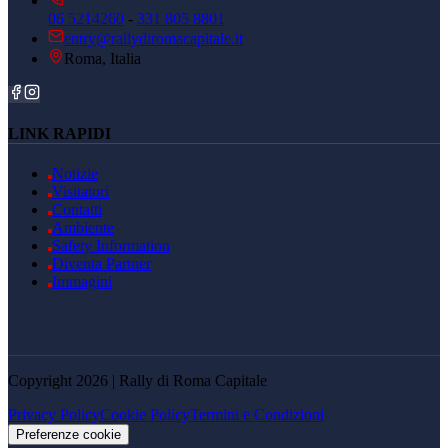
06 5214260
-
331 805 8801
entry@rallydiromacapitale.it
Roma, Italia
LINK RAPIDI
Notizie
Visitatori
Contatti
Ambiente
Safety Information
Diventa Partner
Immagini
Copyright 2026 | Rally di Roma Capitale
Privacy Policy
Cookie Policy
Termini e Condizioni
Preferenze cookie