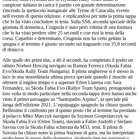
campione italiano in carica è partito con grande determinazione
vincendo la spettacolo inaugurale alle Terme di Caracalla, evento
nell’evento di questa edizione, e replicandosi per tutta la prima tappa
che lo ha visto concludere in testa. Sulla SS8, seconda speciale della
giornata di domenica, Crugnola è stato però vittima di una foratura
che lo ha visto perdere oltre 25 secondi e con essi la testa della
corsa. Caparbio e determinato, Crugnola non ha certo gettato la
spugna e al termine è giunto secondo sul traguardo con 35.8 secondi
di distacco.
Alle spalle dei primi due, a 40.4 secondi, ha completato il podio un
ottimo Norbert Herczig navigato su Ramon Ferencz (Skoda Fabia
Evo/Skoda Rally Team Hungaria). Il pilota ungherese si è messo in
luce in una straordinaria ultima prova speciale quando è riuscito ad
ottenere il miglior tempo e a superare Efren Llarena con Sara
Fernandez, su Skoda Fabia Evo (Rallye Team Spain), protagonisti a
loro volta in modo particolare nella seconda tappa dove hanno anche
vinto il primo passaggio su “Santopadre-Arpino”, la speciale più
lunga dell’edizione 2021. L’equipaggio spagnolo ha chiuso quarto.
Bellissimo il confronto per il quinto posto che al termine ha premiato
il polacco Miko Marczyk navigato da Szymon Gospodarczyk su
Skoda Fabia Evo (Orlen Team), davanti a Fabio Andolfi e Stefano
Savoia con la Skoda Fabia schierata da M33, sesti. Il pilota di
Savona ha chiuso nono la prima frazione di gara, ma ha interpretato
molto bene le prove della domenica, risalendo ben tre posizioni e