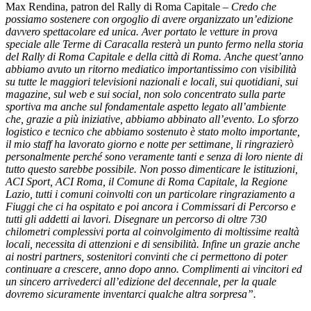
Max Rendina, patron del Rally di Roma Capitale –
Credo che
possiamo sostenere con orgoglio di avere organizzato un’edizione
davvero spettacolare ed unica. Aver portato le vetture in prova
speciale alle Terme di Caracalla resterà un punto fermo nella storia
del Rally di Roma Capitale e della città di Roma. Anche quest’anno
abbiamo avuto un ritorno mediatico importantissimo con visibilità
su tutte le maggiori televisioni nazionali e locali, sui quotidiani, sui
magazine, sul web e sui social, non solo concentrato sulla parte
sportiva ma anche sul fondamentale aspetto legato all’ambiente
che, grazie a più iniziative, abbiamo abbinato all’evento. Lo sforzo
logistico e tecnico che abbiamo sostenuto è stato molto importante,
il mio staff ha lavorato giorno e notte per settimane, li ringrazierò
personalmente perché sono veramente tanti e senza di loro niente di
tutto questo sarebbe possibile. Non posso dimenticare le istituzioni,
ACI Sport, ACI Roma, il Comune di Roma Capitale, la Regione
Lazio, tutti i comuni coinvolti con un particolare ringraziamento a
Fiuggi che ci ha ospitato e poi ancora i Commissari di Percorso e
tutti gli addetti ai lavori. Disegnare un percorso di oltre 730
chilometri complessivi porta al coinvolgimento di moltissime realtà
locali, necessita di attenzioni e di sensibilità. Infine un grazie anche
ai nostri partners, sostenitori convinti che ci permettono di poter
continuare a crescere, anno dopo anno. Complimenti ai vincitori ed
un sincero arrivederci all’edizione del decennale, per la quale
dovremo sicuramente inventarci qualche altra sorpresa”.