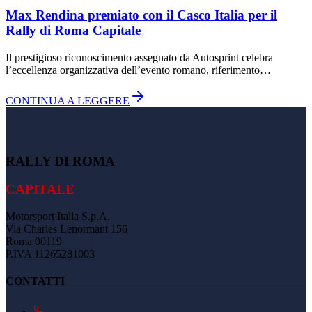
Max Rendina premiato con il Casco Italia per il
Rally di Roma Capitale
Il prestigioso riconoscimento assegnato da Autosprint celebra
l’eccellenza organizzativa dell’evento romano, riferimento…
CONTINUA A LEGGERE
RALLY DI ROMA
CAPITALE
Motorsport Italia S.p.A.
Via Charles Lenormant 156
Roma 00119
P.IVA 11265281003
CONTATTI