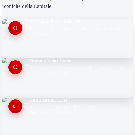
iconiche della Capitale.
11 Nuove Prove Speciali
01
Oltre 130 km di prove speciali su asfalto e sterrato nei territori più
spettacolari del Lazio.
Roma e le sue Icone
02
Dal Colosseo all'EUR, passando per luoghi unici come San Pietro.
Il rally nel cuore della Città Eterna.
Fan Zone all'EUR
03
Paddock, aree sponsor, maxischermi, attività per tutti e food &
drink. Divertimento assicurato!