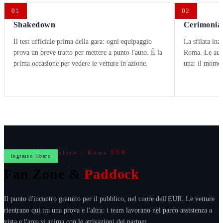
01
02
Shakedown
Cerimonia 
Il test ufficiale prima della gara: ogni equipaggio
La sfilata ina
prova un breve tratto per mettere a punto l'auto. È la
Roma. Le auto
prima occasione per vedere le vetture in azione.
una: il moment
Cuore del pubblico · Roma EUR
Ingresso libero
Fan Zone &
Paddock
Il punto d'incontro gratuito per il pubblico, nel cuore dell'EUR. Le vetture
rientrano qui tra una prova e l'altra: i team lavorano nel parco assistenza a
vista e l'area si anima con le attivazioni dei partner.