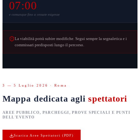
07:00
e comunque fino a cessate esigenze
La viabilità potrà subire modifiche. Segui sempre la segnaletica e i
commissari predisposti lungo il percorso.
3 — 5 Luglio 2026 · Roma
Mappa dedicata agli
spettatori
AREE PUBBLICO, PARCHEGGI, PROVE SPECIALI E PUNTI
DELL'EVENTO
Scarica Aree Spettatori (PDF)