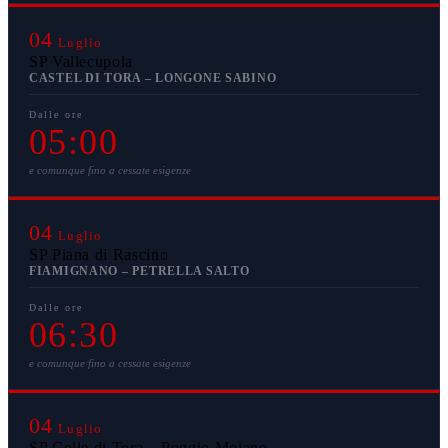
04
Luglio
SP Vallecupola
CASTEL DI TORA – LONGONE SABINO
Dalle ore
05:00
e comunque fino a cessate esigenze
04
Luglio
SP Piana di Rascino
FIAMIGNANO – PETRELLA SALTO
Dalle ore
06:30
e comunque fino a cessate esigenze
04
Luglio
SP Colle di Tora – Poggio Moiano