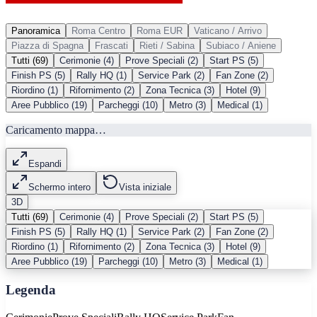
Panoramica
Roma Centro
Roma EUR
Vaticano / Arrivo
Piazza di Spagna
Frascati
Rieti / Sabina
Subiaco / Aniene
Tutti
(
69
)
Cerimonie
(
4
)
Prove Speciali
(
2
)
Start PS
(
5
)
Finish PS
(
5
)
Rally HQ
(
1
)
Service Park
(
2
)
Fan Zone
(
2
)
Riordino
(
1
)
Rifornimento
(
2
)
Zona Tecnica
(
3
)
Hotel
(
9
)
Aree Pubblico
(
19
)
Parcheggi
(
10
)
Metro
(
3
)
Medical
(
1
)
Caricamento mappa…
Espandi
Schermo intero
Vista iniziale
3D
Tutti
(
69
)
Cerimonie
(
4
)
Prove Speciali
(
2
)
Start PS
(
5
)
Finish PS
(
5
)
Rally HQ
(
1
)
Service Park
(
2
)
Fan Zone
(
2
)
Riordino
(
1
)
Rifornimento
(
2
)
Zona Tecnica
(
3
)
Hotel
(
9
)
Aree Pubblico
(
19
)
Parcheggi
(
10
)
Metro
(
3
)
Medical
(
1
)
Legenda