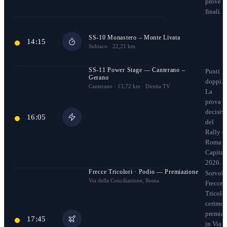
prove
finali.
SS-10 Monastero – Monte Livata
14:15
Subiaco · 22,21 km
SS-11 Power Stage — Canterano –
Punti
Gerano
doppi.
Canterano · 13,72 km · Diretta TV
La
prova
decisiv
16:05
del
Rally d
Roma
Capital
2026.
Frecce Tricolori · Podio — Premiazione
Sorvolo
Via della Conciliazione, Roma
Frecce
Tricolor
cerimon
premiaz
17:45
in Via d