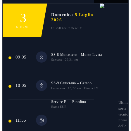
3
Domenica
5
Luglio
2026
GIORNO
IL GRAN FINALE
SS-8 Monastero – Monte Livata
09:05
Subiaco · 22,21 km
SS-9 Canterano – Gerano
10:05
Canterano · 13,72 km · Diretta TV
Service E — Riordino
Ultima
Roma EUR
sosta
tecnica
11:55
prima
delle