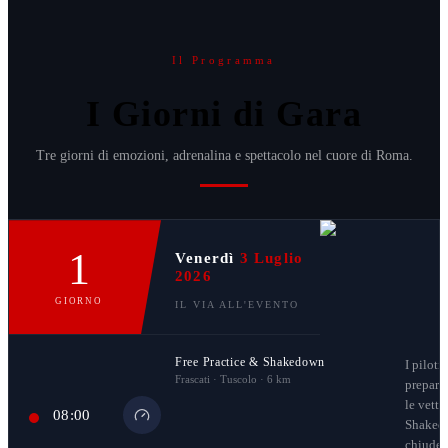
Il Programma
I Giorni di Gara
Tre giorni di emozioni, adrenalina e spettacolo nel cuore di Roma.
1
Venerdì
3
Luglio
2026
GIORNO
IL VIA ALL'EVENTO
Free Practice & Shakedown
I piloti
Frascati · Tuscolo · 6 km
prepara
le vettu
08:00
Shaked
chiude 