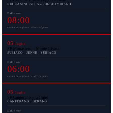
ROCCA SINIBALDA – POGGIO MOIANO
Dalle ore
08:00
e comunque fino a cessate esigenze
05
Luglio
SP Monastero – Monte Livata
SUBIACO – JENNE – SUBIACO
Dalle ore
06:00
e comunque fino a cessate esigenze
05
Luglio
SP Canterano – Gerano
CANTERANO – GERANO
Dalle ore