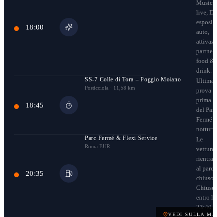
Musica
live, DJ 
esposiz
18:00
auto,
attivazi
partner,
food &
drink.
SS-7 Colle di Tora – Poggio Moiano
Ultima
Posticciola · 11,58 km
prova
prima
18:45
del Parc
Fermé
notturn
Parc Fermé & Flexi Service
Le
Roma EUR
vetture
rientra
al parco
20:35
chiuso.
Chiusur
entro le
23:40.
VEDI SULLA MA