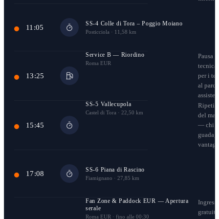
SS-4 Colle di Tora – Poggio Moiano
11:05
Posticciola · 11,58 km
Service B — Riordino
Pausa
Roma EUR
tecnica
13:25
per i te
al parco
assisten
SS-5 Vallecupola
Ripetiz
Castel di Tora · 22,50 km
del mat
15:45
— chi
guadagn
vantagg
SS-6 Piana di Rascino
17:08
Fiamignano · 27,85 km
Fan Zone & Paddock EUR — Apertura
Ingress
serale
gratuito
Roma EUR · fino alle 00:30