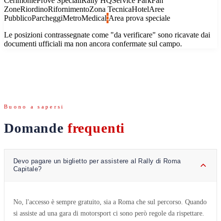
Cerimonie
Prove Speciali
Rally HQ
Service Park
Fan
Zone
Riordino
Rifornimento
Zona Tecnica
Hotel
Aree
Pubblico
Parcheggi
Metro
Medical
Area prova speciale
Le posizioni contrassegnate come "da verificare" sono ricavate dai
documenti ufficiali ma non ancora confermate sul campo.
Buono a sapersi
Domande
frequenti
Devo pagare un biglietto per assistere al Rally di Roma
Capitale?
No, l'accesso è sempre gratuito, sia a Roma che sul percorso. Quando
si assiste ad una gara di motorsport ci sono però regole da rispettare.