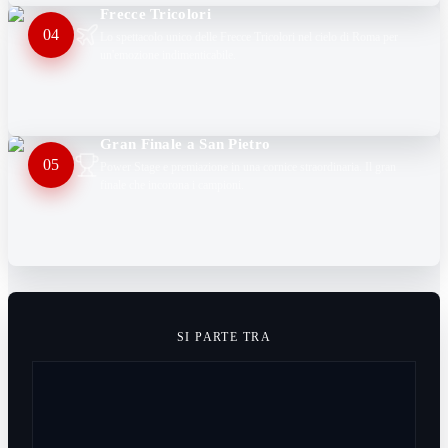
Frecce Tricolori
04
Lo spettacolo unico delle Frecce Tricolori nel cielo di Roma per
un'emozione indimenticabile.
Gran Finale a San Pietro
05
Power Stage e premiazione in una cornice straordinaria. Il gran
finale che incorona i campioni.
SI PARTE TRA