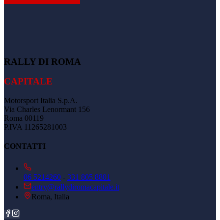
RALLY DI ROMA
CAPITALE
Motorsport Italia S.p.A.
Via Charles Lenormant 156
Roma 00119
P.IVA 11265281003
CONTATTI
06 5214260
-
331 805 8801
entry@rallydiromacapitale.it
Roma, Italia