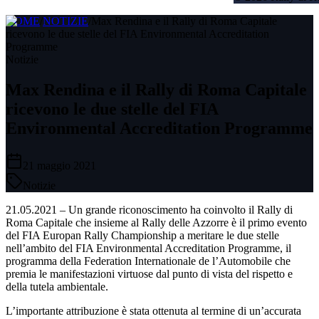
HOME
/
NOTIZIE
/
Max Rendina e il Rally di Roma Capitale
ricevono le due stelle del FIA Environmental Accreditation
Programme
Notizie
Max Rendina e il Rally di Roma Capitale
ricevono le due stelle del FIA
Environmental Accreditation Programme
21 maggio 2021
Notizie
21.05.2021 – Un grande riconoscimento ha coinvolto il Rally di
Roma Capitale che insieme al Rally delle Azzorre è il primo evento
del FIA Europan Rally Championship a meritare le due stelle
nell’ambito del FIA Environmental Accreditation Programme, il
programma della Federation Internationale de l’Automobile che
premia le manifestazioni virtuose dal punto di vista del rispetto e
della tutela ambientale.
L’importante attribuzione è stata ottenuta al termine di un’accurata