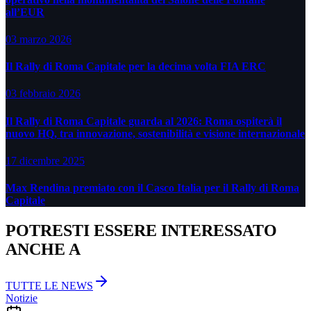
all’EUR
03 marzo 2026
Il Rally di Roma Capitale per la decima volta FIA ERC
03 febbraio 2026
Il Rally di Roma Capitale guarda al 2026: Roma ospiterà il
nuovo HQ, tra innovazione, sostenibilità e visione internazionale
17 dicembre 2025
Max Rendina premiato con il Casco Italia per il Rally di Roma
Capitale
POTRESTI ESSERE INTERESSATO
ANCHE A
TUTTE LE NEWS
Notizie