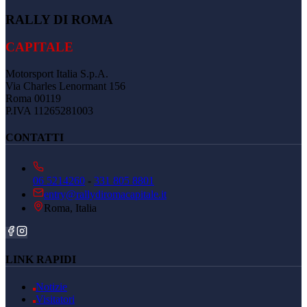
RALLY DI ROMA
CAPITALE
Motorsport Italia S.p.A.
Via Charles Lenormant 156
Roma 00119
P.IVA 11265281003
CONTATTI
06 5214260
-
331 805 8801
entry@rallydiromacapitale.it
Roma, Italia
LINK RAPIDI
Notizie
Visitatori