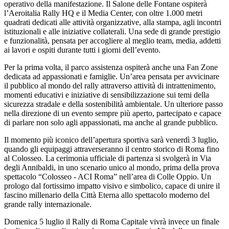
operativo della manifestazione. Il Salone delle Fontane ospiterà
l’Aeroitalia Rally HQ e il Media Center, con oltre 1.000 metri
quadrati dedicati alle attività organizzative, alla stampa, agli incontri
istituzionali e alle iniziative collaterali. Una sede di grande prestigio
e funzionalità, pensata per accogliere al meglio team, media, addetti
ai lavori e ospiti durante tutti i giorni dell’evento.
Per la prima volta, il parco assistenza ospiterà anche una Fan Zone
dedicata ad appassionati e famiglie. Un’area pensata per avvicinare
il pubblico al mondo del rally attraverso attività di intrattenimento,
momenti educativi e iniziative di sensibilizzazione sui temi della
sicurezza stradale e della sostenibilità ambientale. Un ulteriore passo
nella direzione di un evento sempre più aperto, partecipato e capace
di parlare non solo agli appassionati, ma anche al grande pubblico.
Il momento più iconico dell’apertura sportiva sarà venerdì 3 luglio,
quando gli equipaggi attraverseranno il centro storico di Roma fino
al Colosseo. La cerimonia ufficiale di partenza si svolgerà in Via
degli Annibaldi, in uno scenario unico al mondo, prima della prova
spettacolo “Colosseo - ACI Roma” nell’area di Colle Oppio. Un
prologo dal fortissimo impatto visivo e simbolico, capace di unire il
fascino millenario della Città Eterna allo spettacolo moderno del
grande rally internazionale.
Domenica 5 luglio il Rally di Roma Capitale vivrà invece un finale