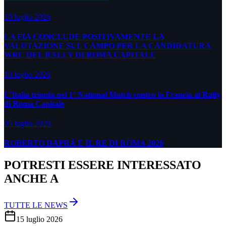
10 luglio 2026
LA FIA CONCLUDE POSITIVAMENTE LA
VALUTAZIONE SUL CAMPO PER LA CANDIDATURA
WRC DEL RALLY DI ROMA CAPITALE
10 luglio 2026
L’Italia trionfa nel 1° National Match contro la Francia al Rally
di Roma Capitale
05 luglio 2026
ROBERTO DAPRÀ È IL RE DI ROMA 2026
POTRESTI ESSERE INTERESSATO
ANCHE A
TUTTE LE NEWS
15 luglio 2026