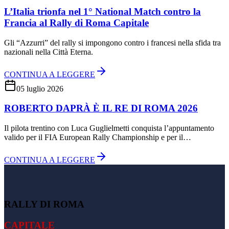
L’Italia trionfa nel 1° National Match contro la
Francia al Rally di Roma Capitale
Gli “Azzurri” del rally si impongono contro i francesi nella sfida tra
nazionali nella Città Eterna.
CONTINUA A LEGGERE
05 luglio 2026
ROBERTO DAPRÀ È IL RE DI ROMA 2026
Il pilota trentino con Luca Guglielmetti conquista l’appuntamento
valido per il FIA European Rally Championship e per il…
CONTINUA A LEGGERE
RALLY DI ROMA
CAPITALE