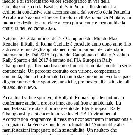
inedito e di straordinario valore scenografico in Via della
Conciliazione, con la Basilica di San Pietro sullo sfondo. La
cerimonia conclusiva sarà accompagnata dal sorvolo della Pattuglia
Acrobatica Nazionale Frecce Tricolori dell’Aeronautica Militare, un
momento destinato a rendere ancora più solenne e memorabile la
chiusura dell’edizione 2026.
Nato nel 2013 da un’idea dell’ex Campione del Mondo Max
Rendina, il Rally di Roma Capitale è cresciuto anno dopo anno fino
a diventare uno degli appuntamenti più importanti del calendario
internazionale. Dal 2015 fa parte del Campionato Italiano Assoluto
Rally Sparco e dal 2017 è entrato nel FIA European Rally
Championship, affermandosi come l’unico round italiano della serie
continentale. Un percorso costruito con visione, competenza e
continuità, che ha trasformato la manifestazione in un evento capace
di generare ricadute sportive, turistiche, promozionali e istituzionali
di assoluto rilievo.
Accanto al valore sportivo, il Rally di Roma Capitale continua a
confermare anche il proprio impegno sul fronte ambientale. La
manifestazione è stata il primo evento del FIA European Rally
Championship a ottenere le tre stelle del FIA Environmental
Accreditation Programme, il massimo riconoscimento internazionale
assegnato dalla Federazione Internazionale dell’Automobile alle
manifestazioni impegnate nella sostenibilità. Un risultato che