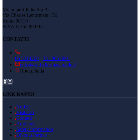
Motorsport Italia S.p.A.
Via Charles Lenormant 156
Roma 00119
P.IVA 11265281003
CONTATTI
06 5214260
-
331 805 8801
entry@rallydiromacapitale.it
Roma, Italia
LINK RAPIDI
Notizie
Visitatori
Contatti
Ambiente
Safety Information
Diventa Partner