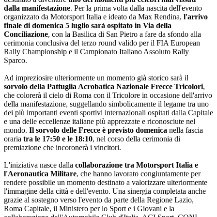
dalla manifestazione
. Per la prima volta dalla nascita dell'evento
organizzato da Motorsport Italia e ideato da Max Rendina,
l'arrivo
finale di domenica 5 luglio sarà ospitato in Via della
Conciliazione
, con la Basilica di San Pietro a fare da sfondo alla
cerimonia conclusiva del terzo round valido per il FIA European
Rally Championship e il Campionato Italiano Assoluto Rally
Sparco.
Ad impreziosire ulteriormente un momento già storico sarà il
sorvolo della Pattuglia Acrobatica Nazionale Frecce Tricolori
,
che colorerà il cielo di Roma con il Tricolore in occasione dell'arrivo
della manifestazione, suggellando simbolicamente il legame tra uno
dei più importanti eventi sportivi internazionali ospitati dalla Capitale
e una delle eccellenze italiane più apprezzate e riconosciute nel
mondo.
Il sorvolo delle Frecce è previsto domenica
nella fascia
oraria
tra le 17:50 e le 18:10
, nel corso della cerimonia di
premiazione che incoronerà i vincitori.
L'iniziativa nasce dalla
collaborazione tra Motorsport Italia e
l'Aeronautica Militare
, che hanno lavorato congiuntamente per
rendere possibile un momento destinato a valorizzare ulteriormente
l'immagine della città e dell'evento. Una sinergia completata anche
grazie al sostegno verso l'evento da parte della Regione Lazio,
Roma Capitale, il Ministero per lo Sport e i Giovani e la