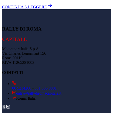
CONTINUA A LEGGERE
RALLY DI ROMA
CAPITALE
Motorsport Italia S.p.A.
Via Charles Lenormant 156
Roma 00119
P.IVA 11265281003
CONTATTI
06 5214260
-
331 805 8801
entry@rallydiromacapitale.it
Roma, Italia