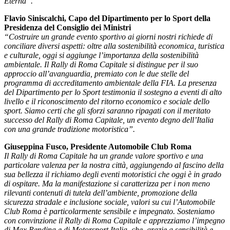
Eterna”.
Flavio Siniscalchi, Capo del Dipartimento per lo Sport della
Presidenza del Consiglio dei Ministri
“Costruire un grande evento sportivo ai giorni nostri richiede di
conciliare diversi aspetti: oltre alla sostenibilità economica, turistica
e culturale, oggi si aggiunge l’importanza della sostenibilità
ambientale. Il Rally di Roma Capitale si distingue per il suo
approccio all’avanguardia, premiato con le due stelle del
programma di accreditamento ambientale della FIA. La presenza
del Dipartimento per lo Sport testimonia il sostegno a eventi di alto
livello e il riconoscimento del ritorno economico e sociale dello
sport. Siamo certi che gli sforzi saranno ripagati con il meritato
successo del Rally di Roma Capitale, un evento degno dell’Italia
con una grande tradizione motoristica”.
Giuseppina Fusco, Presidente Automobile Club Roma
Il Rally di Roma Capitale ha un grande valore sportivo e una
particolare valenza per la nostra città, aggiungendo al fascino della
sua bellezza il richiamo degli eventi motoristici che oggi è in grado
di ospitare. Ma la manifestazione si caratterizza per i non meno
rilevanti contenuti di tutela dell’ambiente, promozione della
sicurezza stradale e inclusione sociale, valori su cui l’Automobile
Club Roma è particolarmente sensibile e impegnato. Sosteniamo
con convinzione il Rally di Roma Capitale e apprezziamo l’impegno
di Max Rendina e di Motorsport Italia, che, grazie a sensibilità e