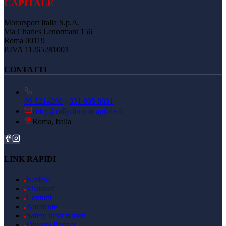
CAPITALE
Motorsport Italia S.p.A.
Via Charles Lenormant 156
Roma 00119
P.IVA 11265281003
CONTATTI
06 5214260
-
331 805 8801
entry@rallydiromacapitale.it
Roma, Italia
LINK RAPIDI
Notizie
Visitatori
Contatti
Ambiente
Safety Information
Diventa Partner