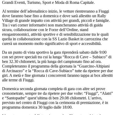
Grandi Eventi, Turismo, Sport e Moda di Roma Capitale.
Al termine dell’adrenalinico inizio, le vetture rientreranno a Fiuggi
dove faranno base fino a domenica e dove sarà allestito un Rally
Village di grande impatto con attività per grandi, piccoli e famiglie.
Tra i vari corner informativi non mancheranno attività di guida
sicura, collaborazione con le Forze dell’Ordine, stand
enogastronomici, attività sportive e di sensibilizzazione tra le quali
quella in collaborazione con la SS Lazio Basket in carrozzina che
curerà un momento molto significativo di sport e accessibilità.
Da un punto di vista sportivo la gara riprenderà sabato dalle 9:00
con sei prove speciali tra cui la lunga “Rocca di Cave – Subiaco” di
ben 32.30 chilometri, la più lunga del campionato fino ad ora.
Completeranno il programma della giornata la “Guarcino-Altipiani
di Arcinazzo” e la “Rocca di Cave-Subiaco” tutte da ripetere per due
giri. A metà e fine giornata i concorrenti faranno tappa ai box allestiti
alle terme di Fiuggi.
Domenica seconda giornata completa di gara con altre sei prove
cronometrate, sempre tre da ripetere per due volte: “Fiuggi”, “Alatri”
e “Santopadre” quest’ultima di ben 29.08 chilometri. L’arrivo,
previsto nel centro di Fiuggi con la cerimonia di premiazione, è in
programma domenica 30 luglio dalle 18:00.