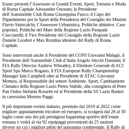
Erano presenti l’Assessore ai Grandi Eventi, Sport, Turismo e Moda
di Roma Capitale Alessandro Onorato; la Presidente
dell’Automobile Club Roma Giuseppina Fusco; il Capo del
Dipartimento per lo Sport della Presidenza del Consiglio dei Ministri
Flavio Siniscalchi; l’Assessore Urbanistica, Politiche abitative, Case
popolari, Politiche del Mare della Regione Lazio Pasquale
Ciacciarelli; il Vice Presidente del Consiglio della Regione Lazio
Daniele Leodori e Max Rendina ideatore del Rally di Roma
Capitale.
Sono intervenuti anche il Presidente del CONI Giovanni Malagò, il
Presidente dell’Automobile Club d’Italia Angelo Sticchi Damiani; il
FIA Rally Director Andrew Wheatley, il Direttore Generale di ACI
Sport Spa Marco Rogano, il FIA European Rally Championship
Manager Iain Campbell oltre al Presidente di ATAC Giovanni
Mottura, al Responsabile del settore Ambiente, Sport, Cambiamenti
Climatici della Regione Lazio Pietro Stabile, alla consigliera di Peter
Pan Onlus Stefania Rossetti ed al Presidente della SS Lazio Basket
in carrozzina Moreno Paggi.
Il più importante evento italiano, premiato dal 2019 al 2022 come
migliore appuntamento tricolore ed europeo, si svolgerà dal 28 al 30
luglio come uno dei più prestigiosi happening sportivi dell’estate
romana e vedrà al via 92 equipaggi provenienti da 25 nazioni
diverse tra cui i migliori piloti del panorama continentale. Il Rally di