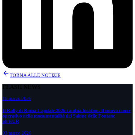
TORNA ALLE NOTIZIE
FLASH NEWS
16 marzo 2026
Il Rally di Roma Capitale 2026 cambia location. Il nuovo cuore
operativo nella monumentalità del Salone delle Fontane
all’EUR
03 marzo 2026