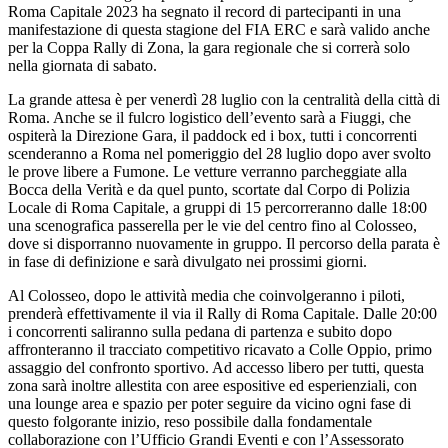
Roma Capitale 2023 ha segnato il record di partecipanti in una
manifestazione di questa stagione del FIA ERC e sarà valido anche
per la Coppa Rally di Zona, la gara regionale che si correrà solo
nella giornata di sabato.
La grande attesa è per venerdì 28 luglio con la centralità della città di
Roma. Anche se il fulcro logistico dell’evento sarà a Fiuggi, che
ospiterà la Direzione Gara, il paddock ed i box, tutti i concorrenti
scenderanno a Roma nel pomeriggio del 28 luglio dopo aver svolto
le prove libere a Fumone. Le vetture verranno parcheggiate alla
Bocca della Verità e da quel punto, scortate dal Corpo di Polizia
Locale di Roma Capitale, a gruppi di 15 percorreranno dalle 18:00
una scenografica passerella per le vie del centro fino al Colosseo,
dove si disporranno nuovamente in gruppo. Il percorso della parata è
in fase di definizione e sarà divulgato nei prossimi giorni.
Al Colosseo, dopo le attività media che coinvolgeranno i piloti,
prenderà effettivamente il via il Rally di Roma Capitale. Dalle 20:00
i concorrenti saliranno sulla pedana di partenza e subito dopo
affronteranno il tracciato competitivo ricavato a Colle Oppio, primo
assaggio del confronto sportivo. Ad accesso libero per tutti, questa
zona sarà inoltre allestita con aree espositive ed esperienziali, con
una lounge area e spazio per poter seguire da vicino ogni fase di
questo folgorante inizio, reso possibile dalla fondamentale
collaborazione con l’Ufficio Grandi Eventi e con l’Assessorato