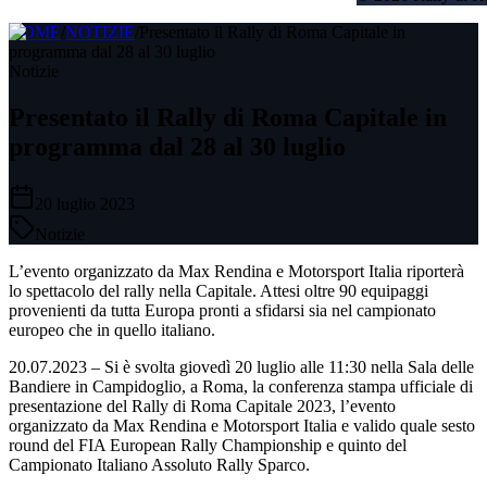
HOME
/
NOTIZIE
/
Presentato il Rally di Roma Capitale in
programma dal 28 al 30 luglio
Notizie
Presentato il Rally di Roma Capitale in
programma dal 28 al 30 luglio
20 luglio 2023
Notizie
L’evento organizzato da Max Rendina e Motorsport Italia riporterà
lo spettacolo del rally nella Capitale. Attesi oltre 90 equipaggi
provenienti da tutta Europa pronti a sfidarsi sia nel campionato
europeo che in quello italiano.
20.07.2023 – Si è svolta giovedì 20 luglio alle 11:30 nella Sala delle
Bandiere in Campidoglio, a Roma, la conferenza stampa ufficiale di
presentazione del Rally di Roma Capitale 2023, l’evento
organizzato da Max Rendina e Motorsport Italia e valido quale sesto
round del FIA European Rally Championship e quinto del
Campionato Italiano Assoluto Rally Sparco.