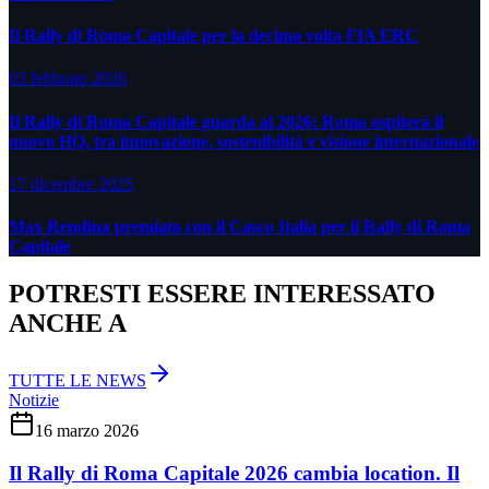
Il Rally di Roma Capitale per la decima volta FIA ERC
03 febbraio 2026
Il Rally di Roma Capitale guarda al 2026: Roma ospiterà il
nuovo HQ, tra innovazione, sostenibilità e visione internazionale
17 dicembre 2025
Max Rendina premiato con il Casco Italia per il Rally di Roma
Capitale
POTRESTI ESSERE INTERESSATO
ANCHE A
TUTTE LE NEWS
Notizie
16 marzo 2026
Il Rally di Roma Capitale 2026 cambia location. Il