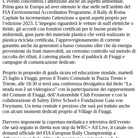
L’evento concentrerà l’attenzione anche all’aspetto ambientale.
Prima gara in Europa ad aver ottenuto le due stelle nell’ambito del
FIA Environmental Accreditation Programme, il Rally di Roma
Capitale ha incrementato l’attenzione a questi aspetti proprio per
l’edizione 2023. L’impegno riguarderà le vetture di staff elettriche o
ibride, gli accordi con fornitori certificati per le buone pratiche
ambientali, gran parte del materiale plastico che verrà realizzato in
plastica riciclata certificata, l’approvvigionamento di corrente
garantito anche da generatori a basso consumo oltre che da energia
proveniente da fonti rinnovabili, un certosino controllo sul metodo di
raccolta dei rifiuti, il catering plastic free al paddock di Fiuggi e
campagne di comunicazione dedicate.
Proprio in proposito di guida sicura ed educazione stradale, martedì
25 luglio a Fiuggi, presso il Teatro Comunale in Piazza Trento e
Trieste, alle 18:30 si terrà una conferenza divulgativa dal titolo “La
strada non è un videogioco” con la partecipazione dei rappresentanti
del Comune di Fiuggi, dell’Automobile Club Frosinone e con la
collaborazione di Safety Drive School e Fondazione Gaia von
Freymann. Un tema centrale e prezioso che sarà poi trattato anche
con alcuni momenti dedicati proprio al Village di Fiuggi.
Davvero imponente la copertura mediatica e televisiva dell’evento
che sarà seguito in diretta non stop da WRC+ All Live, il canale on-
demand ufficiale del FIA European Rally Championship a