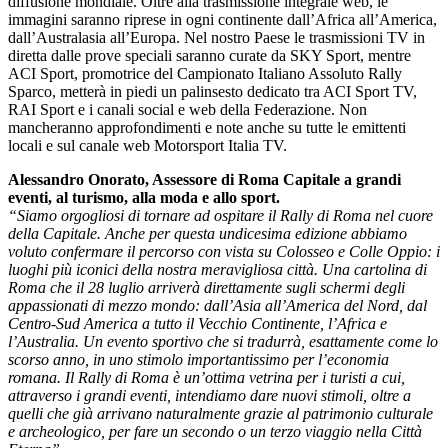
diffusione mondiale. Oltre alla trasmissione integrale web, le
immagini saranno riprese in ogni continente dall’Africa all’America,
dall’Australasia all’Europa. Nel nostro Paese le trasmissioni TV in
diretta dalle prove speciali saranno curate da SKY Sport, mentre
ACI Sport, promotrice del Campionato Italiano Assoluto Rally
Sparco, metterà in piedi un palinsesto dedicato tra ACI Sport TV,
RAI Sport e i canali social e web della Federazione. Non
mancheranno approfondimenti e note anche su tutte le emittenti
locali e sul canale web Motorsport Italia TV.
Alessandro Onorato, Assessore di Roma Capitale a grandi
eventi, al turismo, alla moda e allo sport.
“Siamo orgogliosi di tornare ad ospitare il Rally di Roma nel cuore
della Capitale. Anche per questa undicesima edizione abbiamo
voluto confermare il percorso con vista su Colosseo e Colle Oppio: i
luoghi più iconici della nostra meravigliosa città. Una cartolina di
Roma che il 28 luglio arriverà direttamente sugli schermi degli
appassionati di mezzo mondo: dall’Asia all’America del Nord, dal
Centro-Sud America a tutto il Vecchio Continente, l’Africa e
l’Australia. Un evento sportivo che si tradurrà, esattamente come lo
scorso anno, in uno stimolo importantissimo per l’economia
romana. Il Rally di Roma è un’ottima vetrina per i turisti a cui,
attraverso i grandi eventi, intendiamo dare nuovi stimoli, oltre a
quelli che già arrivano naturalmente grazie al patrimonio culturale
e archeologico, per fare un secondo o un terzo viaggio nella Città